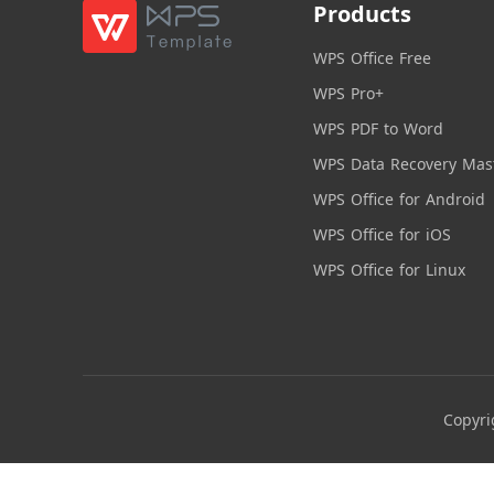
Products
WPS Office Free
WPS Pro+
WPS PDF to Word
WPS Data Recovery Mas
WPS Office for Android
WPS Office for iOS
WPS Office for Linux
Copyri