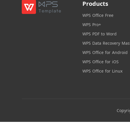
Products
WPS Office Free
WPS Pro+
WPS PDF to Word
WPS Data Recovery Mas
WPS Office for Android
WPS Office for iOS
WPS Office for Linux
Copyri