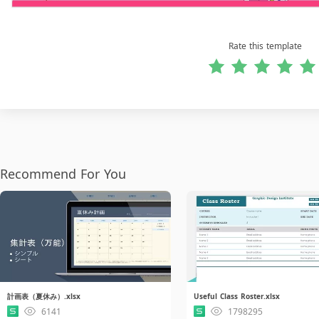
Rate this template
Recommend For You
計画表（夏休み）.xlsx
Useful Class Roster.xlsx
6141
1798295